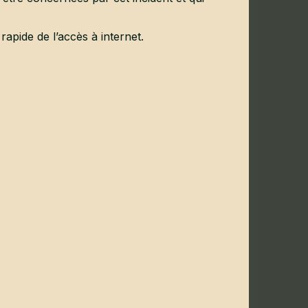
rapide de l’accès à internet.
+
−
300 m
Leaflet
| Map data: ©
OpenStreetMap