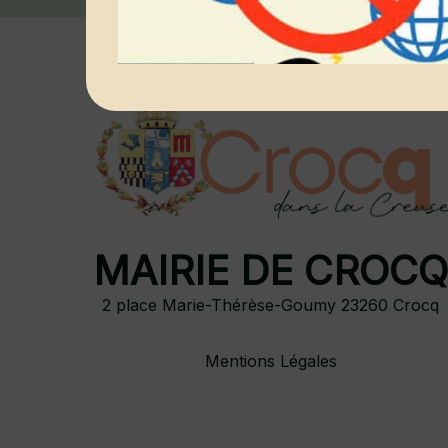
MAIRIE DE CROC
2 place Marie-Thérèse-Goumy 23260 Crocq
Mentions Légales