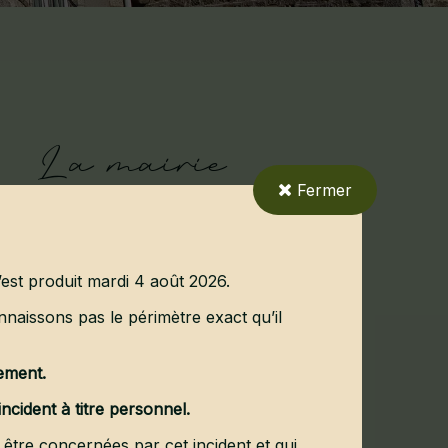
La mairie
Fermer
à votre écoute
05 55 67 40 32
s’est produit mardi 4 août 2026.
naissons pas le périmètre exact qu’il
Terrain
Satellite
Topo
dement.
ncident à titre personnel.
être concernées par cet incident et qui