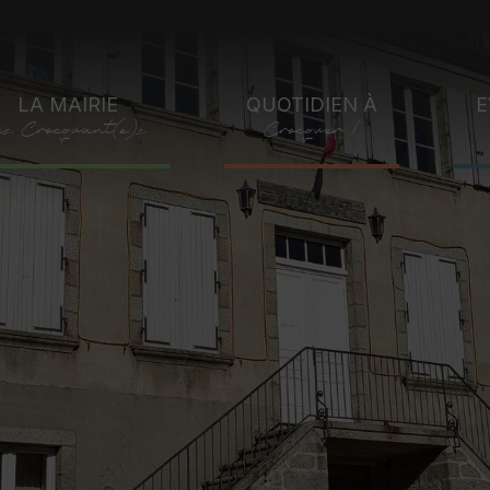
LA MAIRIE
QUOTIDIEN À
E
es Crocquant(e)s
Crocquer !