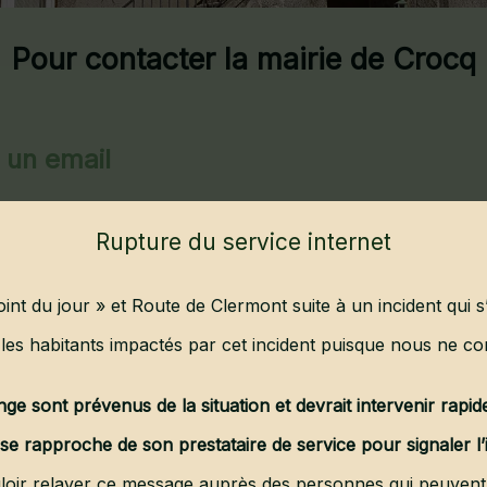
Pour contacter la mairie de Crocq
 un email
ormulaire...
Rupture du service internet
point du jour » et Route de Clermont suite à un incident qui 
les habitants impactés par cet incident puisque nous ne con
Streets
ge sont prévenus de la situation et devrait intervenir rapi
e rapproche de son prestataire de service pour signaler l’i
loir relayer ce message auprès des personnes qui peuvent 