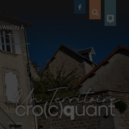
VASION À
Crocq...