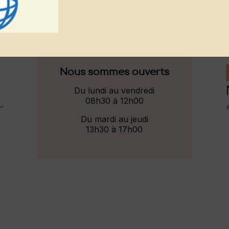
Nous sommes ouverts
Du lundi au vendredi
08h30 à 12h00
Du mardi au jeudi
13h30 à 17h00
Q