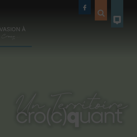
VASION À
Crocq...