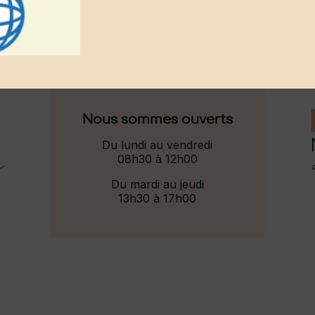
Nous sommes ouverts
Du lundi au vendredi
08h30 à 12h00
Du mardi au jeudi
13h30 à 17h00
Q