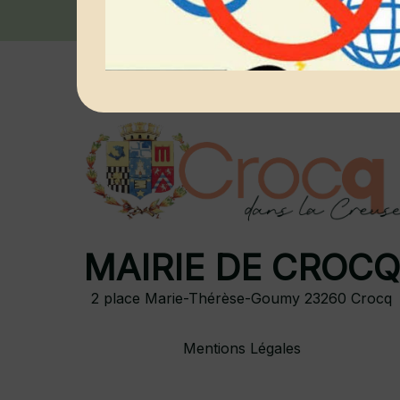
MAIRIE DE CROC
2 place Marie-Thérèse-Goumy 23260 Crocq
Mentions Légales