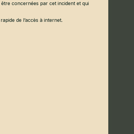
être concernées par cet incident et qui
Bulletin 2018
(17523Ko)
Bulletin 2017
(33084Ko)
rapide de l’accès à internet.
Bulletin 2015 & 2016
(18471Ko)
Bulletin 2014
(19244Ko)
Bulletin 2013
(21543Ko)
Bulletin 2012
(21201Ko)
Bulletin 2011
(11767Ko)
Bulletin 2010
(8092Ko)
Bulletin 2009
(5102Ko)
Bulletin 2008
(701Ko)