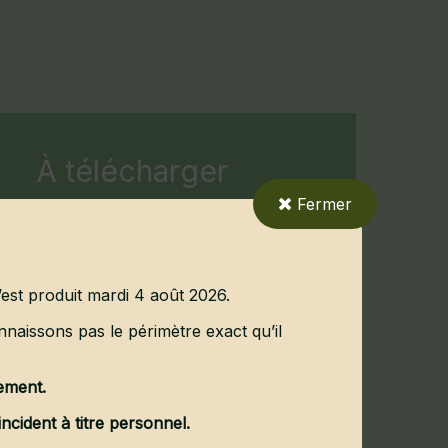
À télécharger
Fermer
Bulletin 2025
(3985Ko)
Bulletin 2024
(3686Ko)
Bulletin 2023
(8324Ko)
s’est produit mardi 4 août 2026.
Bulletin 2022
(5371Ko)
naissons pas le périmètre exact qu’il
Bulletin 2021
(11233Ko)
dement.
Bulletin 2020
(5916Ko)
ncident à titre personnel.
Bulletin 2019
(26106Ko)