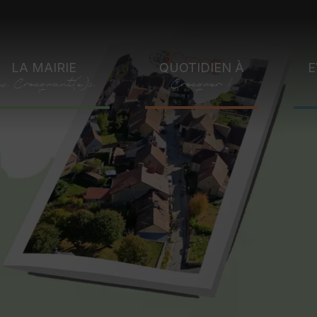
LA MAIRIE
QUOTIDIEN À
E
es Crocquant(e)s
Crocquer !