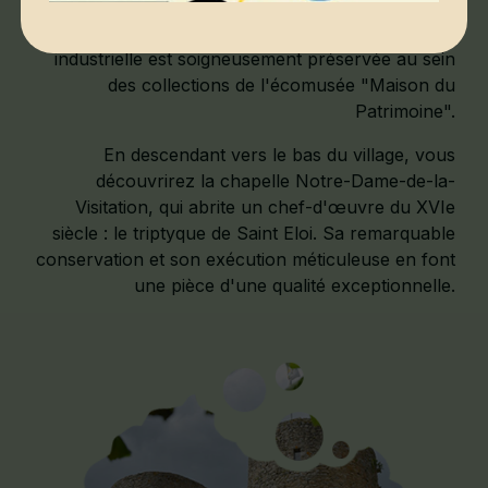
Grenoble en 1968 portaient des blousons
fabriqués à Crocq. L'histoire de cette période
industrielle est soigneusement préservée au sein
des collections de l'écomusée "Maison du
Patrimoine".
En descendant vers le bas du village, vous
découvrirez la chapelle Notre-Dame-de-la-
Visitation, qui abrite un chef-d'œuvre du XVIe
siècle : le triptyque de Saint Eloi. Sa remarquable
conservation et son exécution méticuleuse en font
une pièce d'une qualité exceptionnelle.