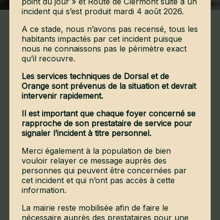
point du jour » et Route de Clermont suite à un
incident qui s’est produit mardi 4 août 2026.
A ce stade, nous n’avons pas recensé, tous les
habitants impactés par cet incident puisque
Crocq,
nous ne connaissons pas le périmètre exact
village
qu’il recouvre.
Les services techniques de Dorsal et de
perché aux ruelles
Orange sont prévenus de la situation et devrait
intervenir rapidement.
escarpées
Il est important que chaque foyer concerné se
rapproche de son prestataire de service pour
vous transporte à travers les
signaler l’incident à titre personnel.
époques, du Moyen-Âge à nos
Merci également à la population de bien
vouloir relayer ce message auprès des
jours.
personnes qui peuvent être concernées par
cet incident et qui n’ont pas accès à cette
En explorant Crocq, votre première halte
information.
incontournable sera le sommet du village,
La mairie reste mobilisée afin de faire le
couronné par les vestiges d'un château fort datant
nécessaire auprès des prestataires pour une