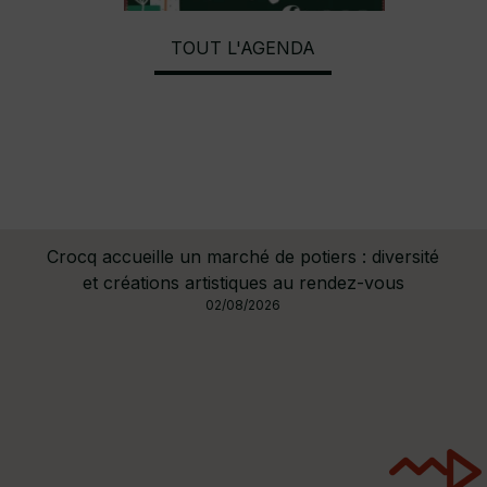
TOUT L'AGENDA
un marché de potiers : diversité
Concert-spectacle "Pav
 artistiques au rendez-vous
une soirée entre Bach 
02/08/2026
28/07